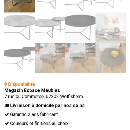
TÊTES DE LITS
LITS FIXES
MEUBLES DE COMPLÉMENT
TAPIS
MIROIRS
PETITS MEUBLES
AMÉNAGEMENTS SUR MESURE
AGENCEMENTS INTÉRIEURS
DESIGN
Disponibilité
Magasin Espace Meubles
CONTEMPORAIN
7 rue du Commerce, 67202 Wolfisheim
AUTHENTIQUE
Livraison à domicile par nos soins
CHAMBRES COMPLÈTES
Garantie 2 ans fabricant
Couleurs et finitions au choix