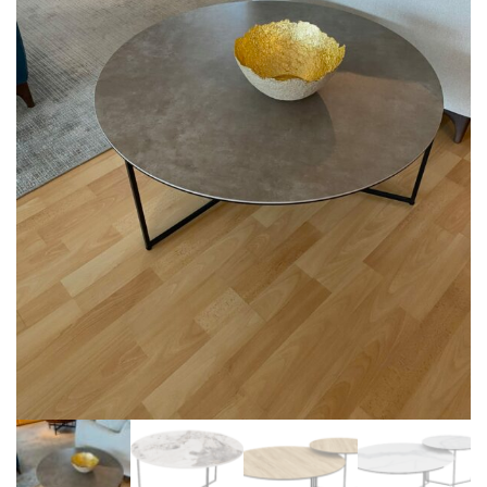
BIBLIOTHÈQUE
TABLE BASSE
FAUTEUILS
CANAPÉS
SALLES À MANGER
CHAISES
TABLES
BAHUT
LITERIE
CONVERTIBLE
MATELAS
LITS RELEVABLES
CADRES DE LIT