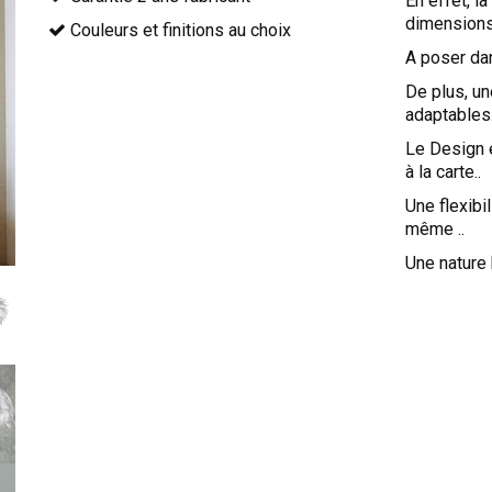
En effet, la
dimensions 
Couleurs et finitions au choix
A poser da
De plus, u
adaptables.
Le Design 
à la carte..
Une flexibi
même ..
Une nature 