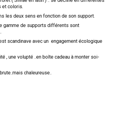
 forêt ( Silvae en latin ) .. se décline en différentes
et coloris.
ns les deux sens en fonction de son support.
ne gamme de supports différents sont
.
est scandinave avec un engagement écologique
lité , une volupté ..en boîte cadeau à monter soi-
brute..mais chaleureuse..