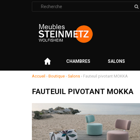
Rechercher
:
–
CHAMBRES
SALONS
Accueil
›
Boutique
›
Salons
›
Fauteuil pivotant MOKKA
FAUTEUIL PIVOTANT MOKKA