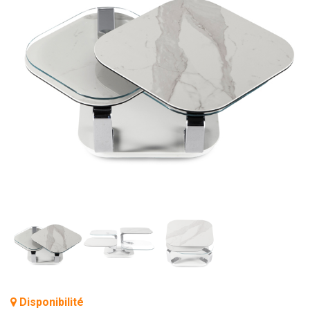
BIBLIOTHÈQUE
TABLE BASSE
FAUTEUILS
CANAPÉS
SALLES À MANGER
CHAISES
TABLES
BAHUT
LITERIE
CONVERTIBLE
MATELAS
LITS RELEVABLES
CADRES DE LIT
Disponibilité