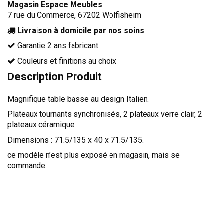
Magasin Espace Meubles
TÊTES DE LITS
7 rue du Commerce, 67202 Wolfisheim
LITS FIXES
Livraison à domicile par nos soins
MEUBLES DE COMPLÉMENT
Garantie 2 ans fabricant
TAPIS
Couleurs et finitions au choix
MIROIRS
Description Produit
PETITS MEUBLES
Magnifique table basse au design Italien.
AMÉNAGEMENTS SUR MESURE
Plateaux tournants synchronisés, 2 plateaux verre clair, 2
AGENCEMENTS INTÉRIEURS
plateaux céramique.
DESIGN
Dimensions : 71.5/135 x 40 x 71.5/135.
CONTEMPORAIN
ce modèle n’est plus exposé en magasin, mais se
commande.
AUTHENTIQUE
CHAMBRES COMPLÈTES